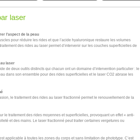
ar laser
rer l’aspect de la peau
muscles pour réduire les rides et que l’acide hyaluronique restaure les volumes
 traitement des rides au laser permet d’intervenir sur les couches superficielles de
 au laser
aide de deux outils distincts qui chacun ont un domaine d’intervention particulier : le
peau dans son ensemble pour des rides superficielles et le laser CO2 abrase les
né
sion, le traitement des rides au laser fractionné permet le renouvellement de la
pour le traitement des rides moyennes et superficielles, provoquant un effet « anti-
leté et des mains. Le laser fractionné peut traiter certaines vergetures ou
est applicable à toutes les zones du corps et sans limitation de phototype. C’est