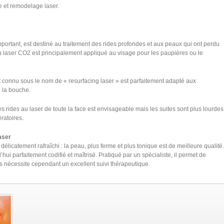
e et remodelage laser.
mportant, est destiné au traitement des rides profondes et aux peaux qui ont perdu
 au laser CO2 est principalement appliqué au visage pour les paupières ou le
t connu sous le nom de « resurfacing laser » est parfaitement adapté aux
e la bouche.
es rides au laser de toute la face est envisageable mais les suites sont plus lourdes
ratoires.
aser
délicatement rafraîchi : la peau, plus ferme et plus tonique est de meilleure qualité.
’hui parfaitement codifié et maîtrisé. Pratiqué par un spécialiste, il permet de
s nécessite cependant un excellent suivi thérapeutique.